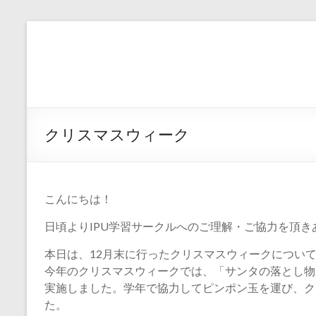
コ
ン
I
テ
P
ン
ツ
U
へ
ス
環
キ
クリスマスウィーク
ッ
太
プ
平
こんにちは！
洋
日頃よりIPU学習サークルへのご理解・ご協力を頂
大
本日は、12月末に行ったクリスマスウィークについ
学
今年のクリスマスウィークでは、「サンタの落とし物
｜
実施しました。学年で協力してピンポン玉を運び、ク
た。