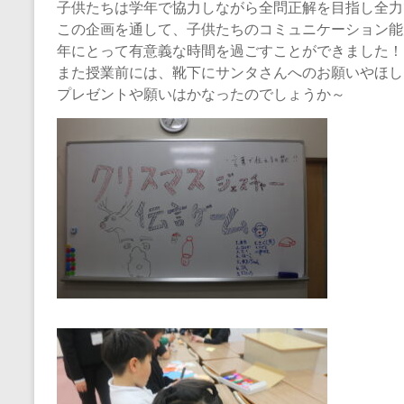
学
子供たちは学年で協力しながら全問正解を目指し全力
習
この企画を通して、子供たちのコミュニケーション能
年にとって有意義な時間を過ごすことができました！
サ
また授業前には、靴下にサンタさんへのお願いやほし
プレゼントや願いはかなったのでしょうか～
ー
ク
ル
地
域
の
小
学
生
・
中
学
生