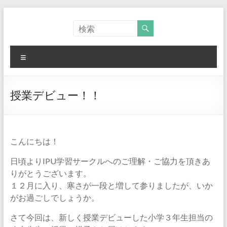
コ
ン
I
テ
P
ン
ツ
メ
U
へ
ニ
ス
ュ
環
キ
ー
ッ
授業デビュー！！
太
プ
平
洋
こんにちは！
大
日頃よりIPU学習サークルへのご理解・ご協力を頂きあ
りがとうございます。
学
１２月に入り、寒さが一段と増して参りましたが、いか
｜
がお過ごしでしょうか。
学
さて今回は、新しく授業デビューした小学３年生担当の