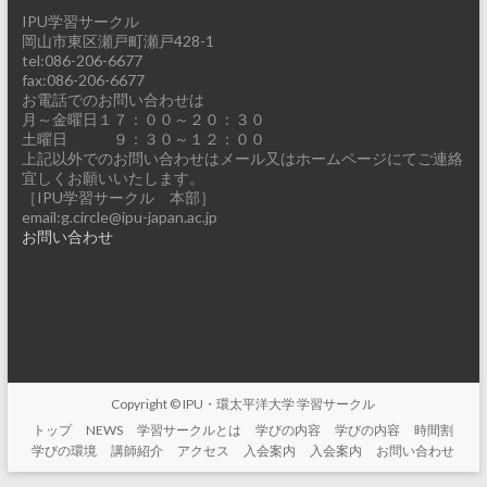
IPU学習サークル
岡山市東区瀬戸町瀬戸428-1
tel:086-206-6677
fax:086-206-6677
お電話でのお問い合わせは
月～金曜日１７：００～２０：３０
土曜日 ９：３０～１２：００
上記以外でのお問い合わせはメール又はホームページにてご連絡
宜しくお願いいたします。
［IPU学習サークル 本部］
email:g.circle@ipu-japan.ac.jp
お問い合わせ
Copyright © IPU・環太平洋大学 学習サークル
トップ
NEWS
学習サークルとは
学びの内容
学びの内容
時間割
学びの環境
講師紹介
アクセス
入会案内
入会案内
お問い合わせ