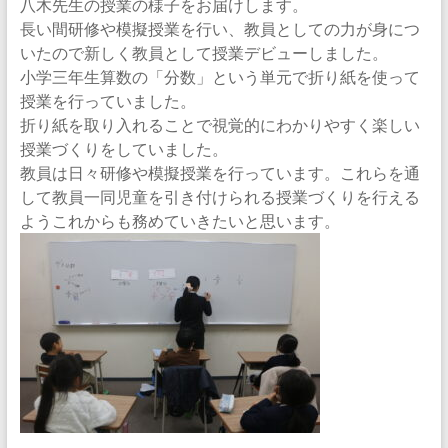
八木先生の授業の様子をお届けします。
習
長い間研修や模擬授業を行い、教員としての力が身につ
サ
いたので新しく教員として授業デビューしました。
小学三年生算数の「分数」という単元で折り紙を使って
ー
授業を行っていました。
折り紙を取り入れることで視覚的にわかりやすく楽しい
ク
授業づくりをしていました。
ル
教員は日々研修や模擬授業を行っています。これらを通
して教員一同児童を引き付けられる授業づくりを行える
地
ようこれからも務めていきたいと思います。
域
の
小
学
生
・
中
学
生