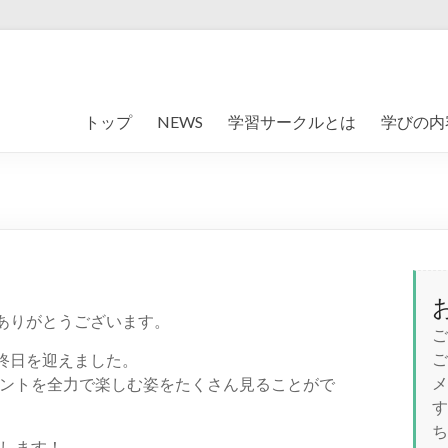
トップ
NEWS
学習サークルとは
学びの内
きありがとうございます。
ご
ご
終日を迎えました。
メ
ントを全力で楽しむ姿をたくさん見ることがで
す
ち
します！