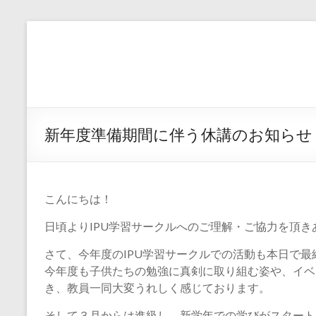
コ
ン
I
テ
P
ン
ツ
U
へ
ス
環
キ
新年度準備期間に伴う休講のお知らせ
ッ
太
プ
平
こんにちは！
洋
日頃よりIPU学習サークルへのご理解・ご協力を頂
大
さて、今年度のIPU学習サークルでの活動も本日で最
学
今年度も子供たちの勉強に真剣に取り組む姿や、イベ
｜
き、教員一同大変うれしく感じております。
そして３月からは進級し、新学年での学びがスタート