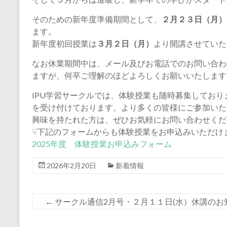
学
習
そのための新年度準備期間として、
２月２３日（月）
ます。
サ
新年度初回授業は
３月２日（月）
より開講させていた
ー
なお休業期間中は、メール及びお電話でのお問い合わ
ク
ますが、何卒ご理解のほどよろしくお願いいたします
ル
IPU学習サークルでは、体験授業も随時募集してお
を受け付けております。より多くの皆様にご参加いた
地
興味を持たれた方は、ぜひお気軽にお問い合わせくだ
域
☟下記のフォームからも体験授業をお申込みいただけ
の
2025年度 体験授業お申込みフォーム
小
学
2026年2月20日
新着情報
生
・
←
サークル通信2月号・２月１１日(水）休講のお
中
学
生