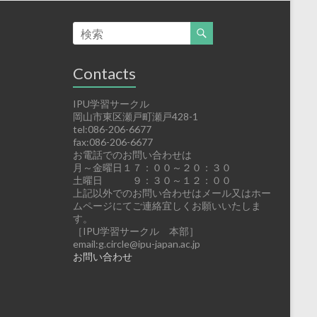
Contacts
IPU学習サークル
岡山市東区瀬戸町瀬戸428-1
tel:086-206-6677
fax:086-206-6677
お電話でのお問い合わせは
月～金曜日１７：００～２０：３０
土曜日 ９：３０～１２：００
上記以外でのお問い合わせはメール又はホー
ムページにてご連絡宜しくお願いいたしま
す。
［IPU学習サークル 本部］
email:g.circle@ipu-japan.ac.jp
お問い合わせ