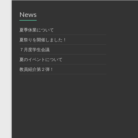
の
News
学
び
場
夏季休業について
夏祭りを開催しました！
７月度学生会議
夏のイベントについて
教員紹介第２弾！