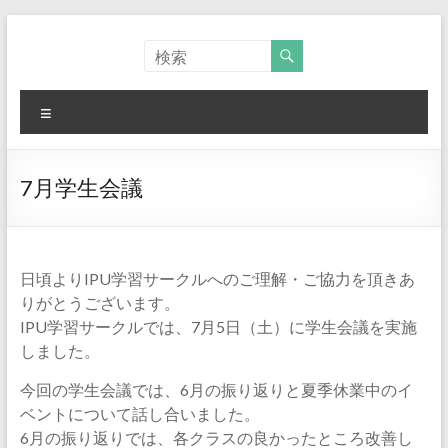
コ
ン
I
テ
P
ン
ツ
メ
U
へ
ニ
ス
ュ
環
キ
ー
ッ
7月学生会議
太
プ
平
洋
日頃よりIPU学習サークルへのご理解・ご協力を頂きあ
りがとうございます。
大
IPU学習サークルでは、7月5日（土）に学生会議を実施
学
しました。
｜
今回の学生会議では、6月の振り返りと夏季休業中のイ
ベントについて話し合いました。
学
6月の振り返りでは、各クラスの良かったところ改善し