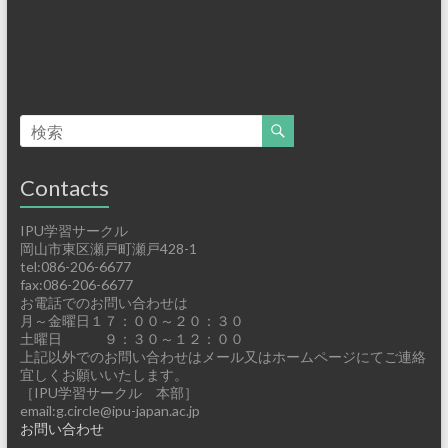
Contacts
IPU学習サークル
岡山市東区瀬戸町瀬戸428-1
tel:086-206-6677
fax:086-206-6677
お電話でのお問い合わせは
月～金曜日１７：００～２０：３０
土曜日 ９：３０～１２：００
上記以外でのお問い合わせはメール又はホームページにてご連絡
宜しくお願いいたします。
［IPU学習サークル 本部］
email:g.circle@ipu-japan.ac.jp
お問い合わせ