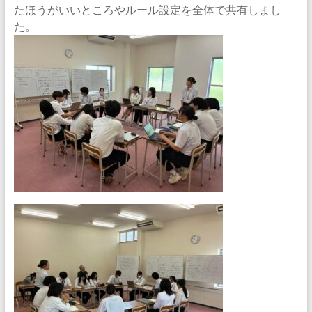
たほうがいいところやルール設定を全体で共有しまし
習
た。
サ
ー
ク
ル
地
域
の
小
学
生
・
中
学
生