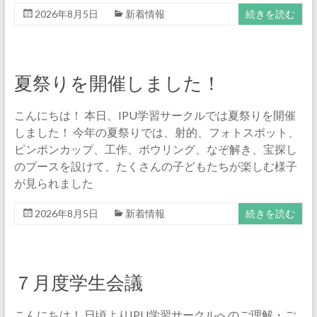
習
2026年8月5日
新着情報
続きを読む
サ
ー
夏祭りを開催しました！
ク
こんにちは！ 本日、IPU学習サークルでは夏祭りを開催
ル
しました！ 今年の夏祭りでは、射的、フォトスポット、
ピンポンカップ、工作、ボウリング、なぞ解き、宝探し
地
のブースを設けて、たくさんの子どもたちが楽しむ様子
域
が見られました
の
小
2026年8月5日
新着情報
続きを読む
学
生
・
中
７月度学生会議
学
生
こんにちは！ 日頃よりIPU学習サークルへのご理解・ご